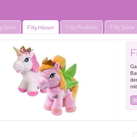
ly Serie
Filly Produkte
Filly Spiele
Filly Häuser
F
Gan
Bau
de
mit
Je