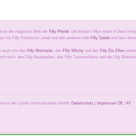
in in die magische Welt der
Filly Pferde
. Die kleinen Fillys leben in ihren Kö
m mit Filly Prinzessin Jewel und den anderen tolle
Filly Spiele
und lass deiner
h auch von den
Filly Mermaids
, den
Filly Witchy
und den
Filly Eis Elfen
sowie
uch noch den Filly Baumpalast, das Filly Traumschloss und die Filly Blütenvi
 Service der cybob communication GmbH.
Datenschutz
|
Impressum
DE
|
AT