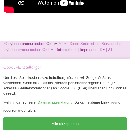
©
cybob communication GmbH
2026 | Diese Seite ist ein Service der
cybob communication GmbH.
Datenschutz
|
Impressum
DE
|
AT
Cookie-Einstellungen
Um diese Seite kostenlos zu betreiben, möchten wir Google AdSense
verwenden. Wenn du zustimmst, werden personenbezogene Daten (IP-
Wir verwenden bei Ihrem Besuch auf unserer
Adresse, Geräteinformationen) an Google LLC (USA) übertragen und Cookies
gesetzt.
Webseite Cookies.
Indem Sie unsere Webseite benutzen, stimmen
Mehr Infos in unserer
Datenschutzerklärung
. Du kannst deine Einwilligung
Sie unseren Datenschutzrichtlinien zu.
jederzeit widerrufen.
Mehr erfahren
Alle akzeptieren