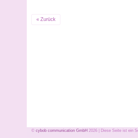
« Zurück
©
cybob communication GmbH
2026 | Diese Seite ist ein