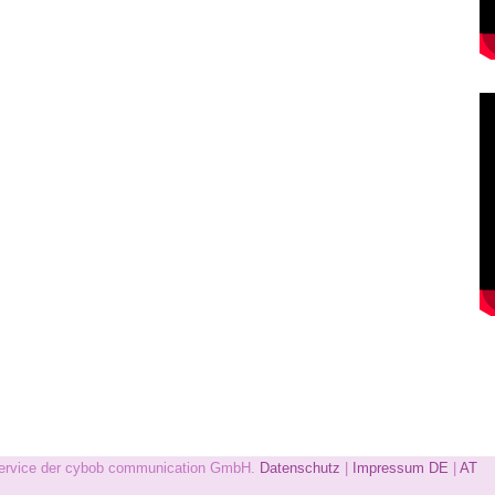
 Service der cybob communication GmbH.
Datenschutz
|
Impressum
DE
|
AT