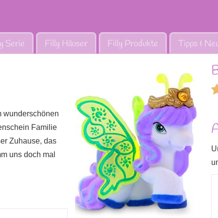
ly Serie
Filly Häuser
Filly Produkte
Tipps & Ne
B
nem wunderschönen
A
enschein Familie
ser Zuhause, das
U
mm uns doch mal
u