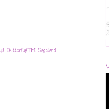
ly® Butterfly(TM) Sagaland
V