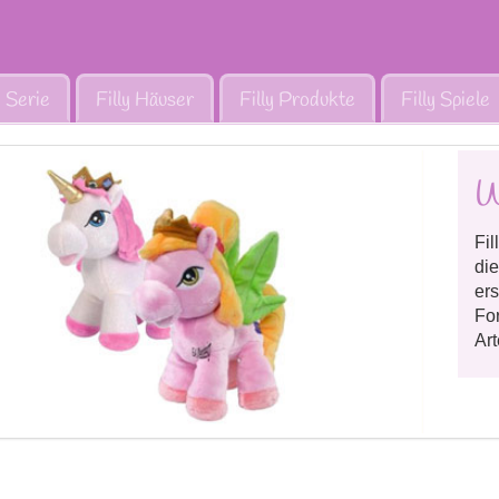
y Serie
Filly Häuser
Filly Produkte
Filly Spiele
W
Fil
die
ers
For
Art