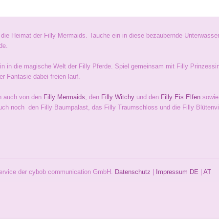
 die Heimat der Filly Mermaids. Tauche ein in diese bezaubernde Unterwass
de.
n in die magische Welt der Filly Pferde. Spiel gemeinsam mit Filly Prinzessin
er Fantasie dabei freien lauf.
h auch von den
Filly Mermaids
, den
Filly Witchy
und den
Filly Eis Elfen
sowie
uch noch den Filly Baumpalast, das Filly Traumschloss und die Filly Blütenvi
 Service der cybob communication GmbH.
Datenschutz
|
Impressum
DE
|
AT