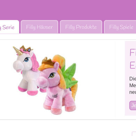
Filly Häuser
Filly Produkte
Filly Spiele
ly Serie
F
E
Die
Mer
neu
Je