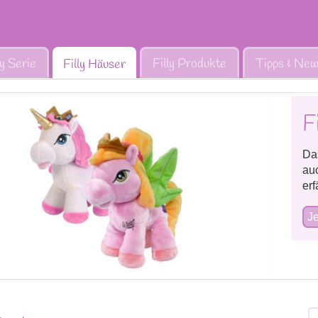
ly Serie
Filly Produkte
Tipps & Ne
Filly Häuser
F
Das
au
erf
Je