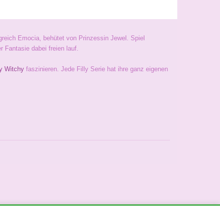
nigreich Emocia, behütet von Prinzessin Jewel. Spiel
 Fantasie dabei freien lauf.
ly Witchy
faszinieren. Jede Filly Serie hat ihre ganz eigenen