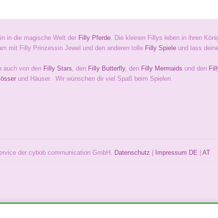
in in die magische Welt der
Filly Pferde
. Die kleinen Fillys leben in ihren Kö
m mit Filly Prinzessin Jewel und den anderen tolle
Filly Spiele
und lass deiner
h auch von den
Filly Stars
, den
Filly Butterfly
, den
Filly Mermaids
und den
Fil
lösser
und Häuser. Wir wünschen dir viel Spaß beim Spielen.
 Service der cybob communication GmbH.
Datenschutz
|
Impressum
DE
|
AT